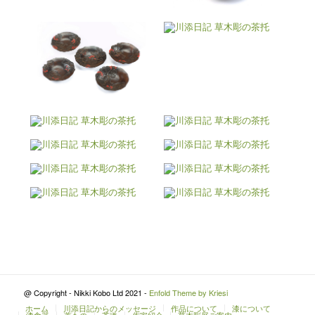
@ Copyright - Nikki Kobo Ltd 2021 -
Enfold Theme by Kriesi
ホーム
川添日記からのメッセージ
作品について
漆について
漆食器
蓋もの
茶道
作家紹介
草木彫展ご案内